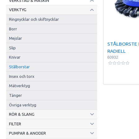
VERKSTAD & MASKIN
VERKTYG
Ringnycklar och skiftnycklar
Borr
Mejslar
STÅLBORSTE
Slip
RADIELL
Knivar
60932
Stålborstar
Insex och torx
Mätverktyg
Tänger
Övriga verktyg
RÖR & SLANG
FILTER
PUMPAR & ANODER