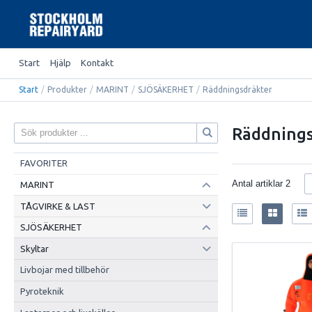
Start
Hjälp
Kontakt
Start
/
Produkter
/
MARINT
/
SJÖSÄKERHET
/
Räddningsdräkter
Räddnings
FAVORITER
Antal artiklar
2
MARINT
TÅGVIRKE & LAST
SJÖSÄKERHET
Skyltar
Livbojar med tillbehör
Pyroteknik