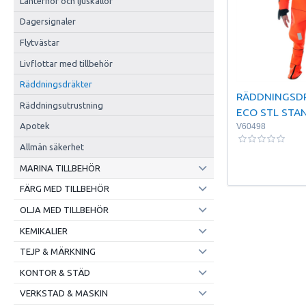
Lanternor och ljuskällor
Dagersignaler
Flytvästar
Livflottar med tillbehör
Räddningsdräkter
RÄDDNINGSDR
Räddningsutrustning
ECO STL STA
Apotek
V60498
Allmän säkerhet
MARINA TILLBEHÖR
FÄRG MED TILLBEHÖR
OLJA MED TILLBEHÖR
KEMIKALIER
TEJP & MÄRKNING
KONTOR & STÄD
VERKSTAD & MASKIN