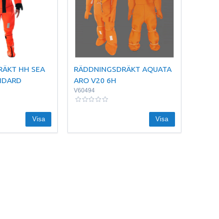
ÄKT HH SEA
RÄDDNINGSDRÄKT AQUATA
NDARD
ARO V20 6H
V60494
Visa
Visa