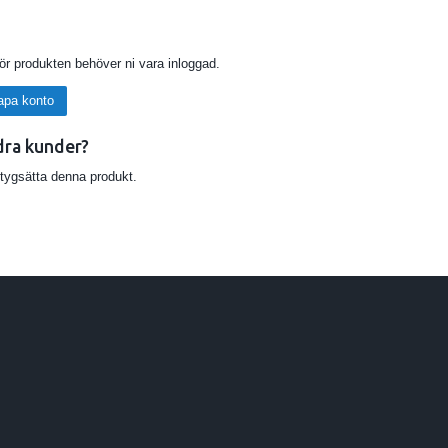
för produkten behöver ni vara inloggad.
apa konto
dra kunder?
etygsätta denna produkt.