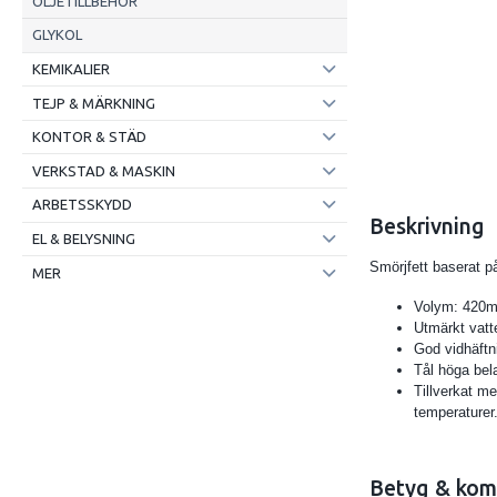
OLJETILLBEHÖR
GLYKOL
KEMIKALIER
TEJP & MÄRKNING
KONTOR & STÄD
VERKSTAD & MASKIN
ARBETSSKYDD
Beskrivning
EL & BELYSNING
Smörjfett baserat p
MER
Volym: 420m
Utmärkt vatt
God vidhäft
Tål höga bel
Tillverkat m
temperaturer
Betyg & kom