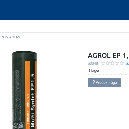
TRON 420 ML
AGROL EP 1
50048
Sä
I lager
Produktfråga