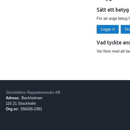
Sätt ett betyg
För att ange betyg 
Logga in
Sk
Vad tyckte an
Var först med att b
Stockholms Reparationsvarv AB
Adress:
Beckholmen
115 21 Stockholm
Org.nr:
556426-2391