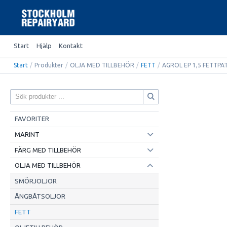
Start
Hjälp
Kontakt
Start
/
Produkter
/
OLJA MED TILLBEHÖR
/
FETT
/
AGROL EP 1,5 FETTPA
FAVORITER
MARINT
FÄRG MED TILLBEHÖR
OLJA MED TILLBEHÖR
SMÖRJOLJOR
ÅNGBÅTSOLJOR
FETT