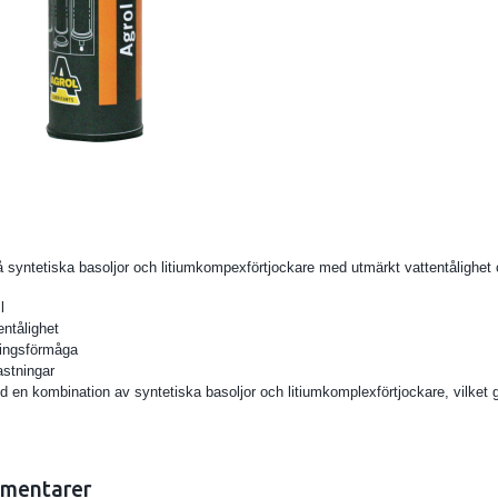
å syntetiska basoljor och litiumkompexförtjockare med utmärkt vattentålighet
l
entålighet
ningsförmåga
astningar
ed en kombination av syntetiska basoljor och litiumkomplexförtjockare, vilket
.
mentarer