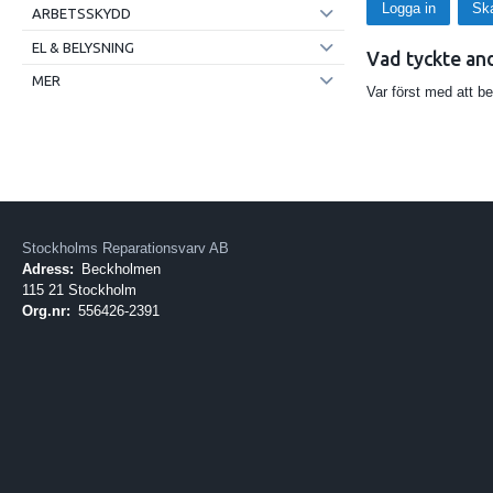
Logga in
Sk
ARBETSSKYDD
EL & BELYSNING
Vad tyckte an
MER
Var först med att b
Stockholms Reparationsvarv AB
Adress:
Beckholmen
115 21 Stockholm
Org.nr:
556426-2391