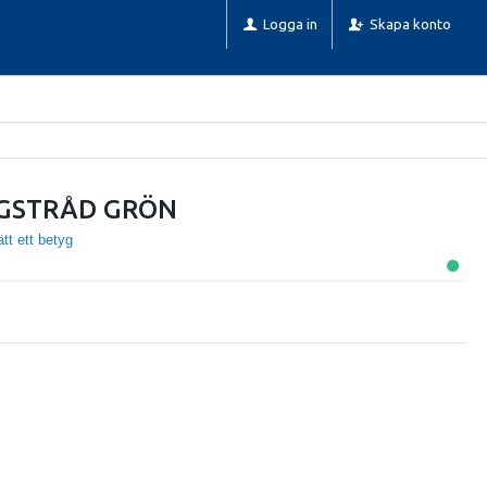
Logga in
Skapa konto
GSTRÅD GRÖN
tt ett betyg