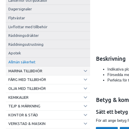
Lanternor och ljuskällor
Dagersignaler
Flytvästar
Livflottar med tillbehör
Räddningsdräkter
Räddningsutrustning
Apotek
Beskrivning
Allmän säkerhet
Indikativa p
MARINA TILLBEHÖR
Försedda med
FÄRG MED TILLBEHÖR
Perfekta för 
OLJA MED TILLBEHÖR
KEMIKALIER
Betyg & kom
TEJP & MÄRKNING
Sätt ett betyg
KONTOR & STÄD
För att ange betyg 
VERKSTAD & MASKIN