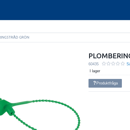
RINGSTRÅD GRÖN
PLOMBERIN
60435
Sä
I lager
Produktfråga