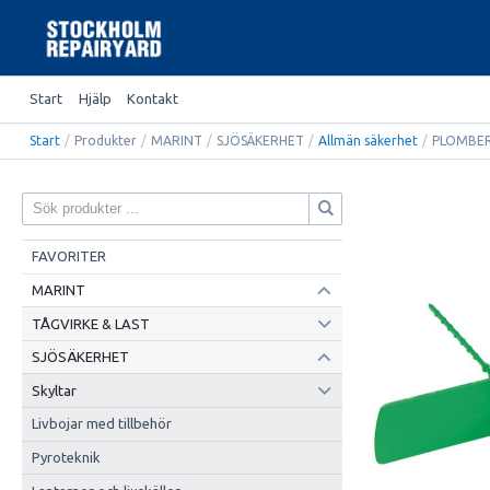
Start
Hjälp
Kontakt
Start
/
Produkter
/
MARINT
/
SJÖSÄKERHET
/
Allmän säkerhet
/
PLOMBE
FAVORITER
MARINT
TÅGVIRKE & LAST
SJÖSÄKERHET
Skyltar
Livbojar med tillbehör
Pyroteknik